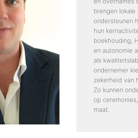
en overnames bij
brengen lokale
ondersteunen he
hun kernactivite
boekhouding, HR
en autonomie aa
als kwaliteitsla
ondernemer kie
zekerheid van 
Zo kunnen onde
op ceremonies,
maat.