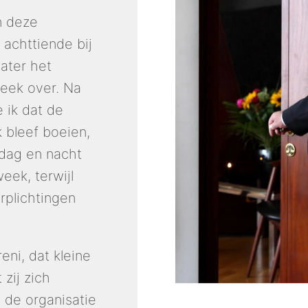
 deze 
achttiende bij 
ater het 
eek over. Na 
 ik dat de 
bleef boeien, 
dag en nacht 
ek, terwijl 
rplichtingen 
eni, dat kleine 
ij zich 
 de organisatie 