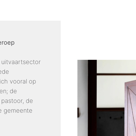
eroep
 uitvaartsector 
ede 
ch vooral op 
n; de 
pastoor, de 
de gemeente 