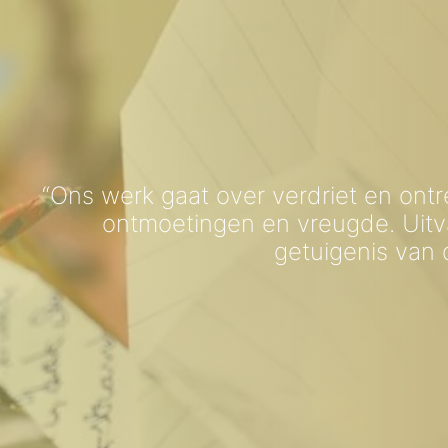
“Ons werk gaat over verdriet en ont
ontmoetingen en vreugde. Uitva
getuigenis van 