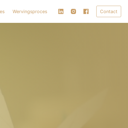
es
Wervingsproces
Contact