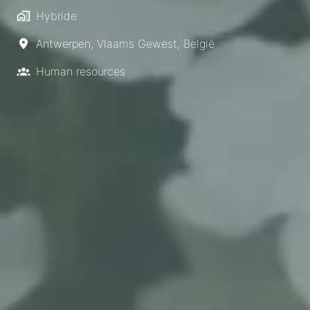
Hybride
Antwerpen
,
Vlaams Gewest
,
België
Human resources