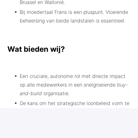
Brussel en Wallonië.
Bij moedertaal Frans is een pluspunt. Vloeiende
beheersing van beide landstalen is essentieel.
Wat bieden wij?
Een cruciale, autonome rol met directe impact
op alle medewerkers in een snelgroeiende
buy-
and-build
organisatie.
De kans om het strategische loonbeleid vorm te
geven en tegelijk de HR-basis administratief te
verankeren.
Vast contract van onbepaalde duur, 40u/week