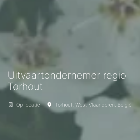
Uitvaartondernemer regio
Torhout
Op locatie
Torhout
,
West-Vlaanderen
,
België