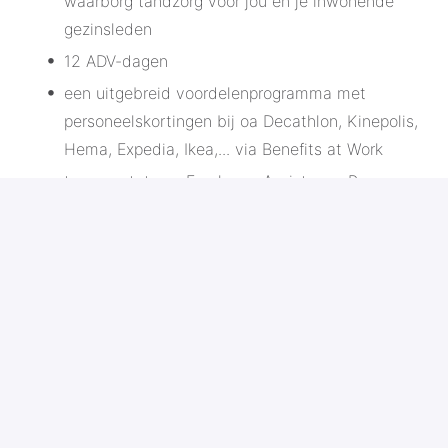
waarborg tandzorg voor jou en je inwonende
gezinsleden
12 ADV-dagen
een uitgebreid voordelenprogramma met
personeelskortingen bij oa Decathlon, Kinepolis,
Hema, Expedia, Ikea,... via Benefits at Work
toegang tot ons Employee Assistance Program
(EAP) voor jezelf en je inwonende gezinsleden.
Dit programma geeft je toegang tot
onafhankelijke experten voor emotionele, fysieke
en praktische ondersteuning voor zowel
professionele als persoonlijke topics. Je kan
onder andere 24/7 terecht bij onafhankelijke
psychologen voor een vertrouwelijk gesprek. De
dienstverlening is volledig gratis, anoniem en
confidentieel.