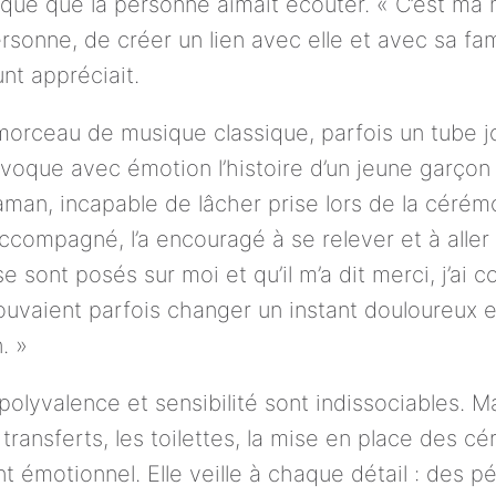
ue que la personne aimait écouter. « C’est ma 
rsonne, de créer un lien avec elle et avec sa fami
nt appréciait.
 morceau de musique classique, parfois un tube j
évoque avec émotion l’histoire d’un jeune garçon
man, incapable de lâcher prise lors de la cérémo
accompagné, l’a encouragé à se relever et à aller d
 sont posés sur moi et qu’il m’a dit merci, j’ai c
uvaient parfois changer un instant douloureux 
. »
 polyvalence et sensibilité sont indissociables. M
es transferts, les toilettes, la mise en place des c
émotionnel. Elle veille à chaque détail : des pé