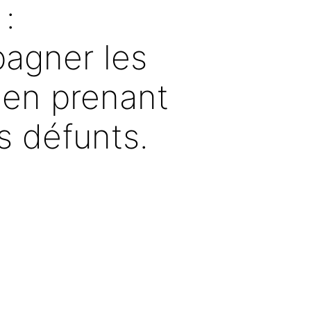
: 
gner les 
 en prenant 
s défunts.