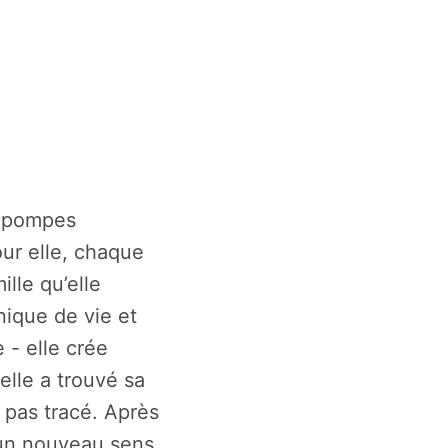
 pompes 
ur elle, chaque 
le qu’elle 
que de vie et 
- elle crée 
lle a trouvé sa 
 pas tracé. Après 
un nouveau sens 