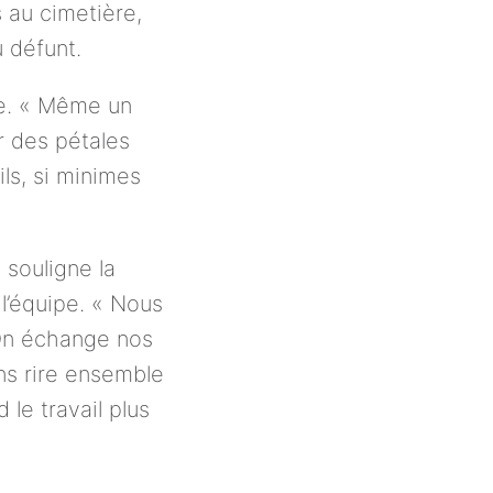
 au cimetière, 
 défunt.
le. « Même un 
des pétales 
ls, si minimes 
souligne la 
l’équipe. « Nous 
 On échange nos 
s rire ensemble 
e travail plus 