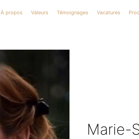
À propos
Valeurs
Témoignages
Vacatures
Proc
Marie-S