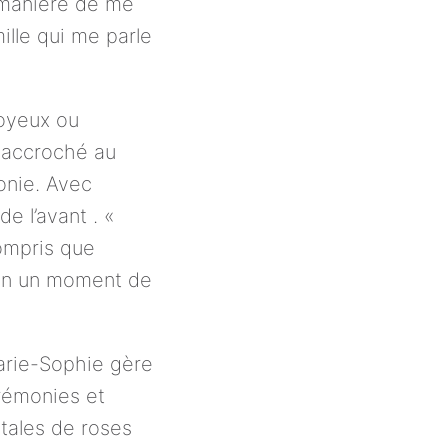
manière de me 
lle qui me parle 
oyeux ou 
 accroché au 
nie. Avec 
e l’avant . « 
ompris que 
en un moment de 
arie-Sophie gère 
érémonies et 
tales de roses 