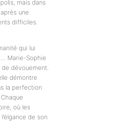
olis, mais dans 
 après une 
s difficiles. 
nité qui lui 
s…. Marie-Sophie 
et de dévouement. 
lle démontre 
 la perfection 
 Chaque 
re, où les 
 l’élgance de son 