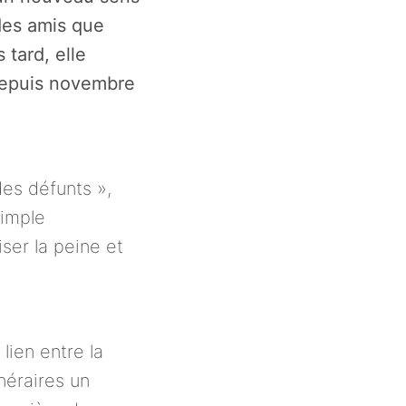
des amis que 
tard, elle 
depuis novembre 
es défunts », 
imple 
ser la peine et 
ien entre la 
néraires un 