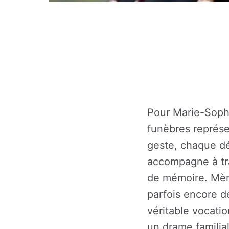
Pour Marie-Sophi
funèbres représen
geste, chaque dét
accompagne à tra
de mémoire. Mère
parfois encore d
véritable vocatio
un drame familia