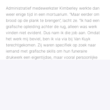
Administratief medewerkster Kimberley werkte dan 
weer enige tijd in een mortuarium. “Maar eerder om 
brood op de plank te brengen”, lacht ze. “Ik had een 
grafische opleiding achter de rug, alleen was werk 
vinden niet evident. Dus nam ik die job aan. Omdat 
het werk mij beviel, ben ik via via bij Van Kuyk 
terechtgekomen. Zij waren specifiek op zoek naar 
iemand met grafische skills om hun funeraire 
drukwerk een eigentijdse, maar vooral persoonlijke 
toets te geven. Ze wilden af van de klassieke 
rouwbrief waarbij mensen iets moesten kiezen dat al 
voorgedrukt was en geen ruimte bood voor een eigen 
invulling. Van Kuyk wilde het verschil maken met 
drukwerk dat tot in de puntjes in orde was en niet 
overkwam als copy- paste. Dat klonk me als muziek 
in de oren.” 