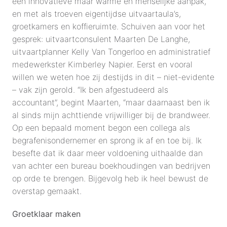
een innovatieve maar warme en menselijke aanpak, 
en met als troeven eigentijdse uitvaartaula’s, 
groetkamers en koffieruimte. Schuiven aan voor het 
gesprek: uitvaartconsulent Maarten De Langhe, 
uitvaartplanner Kelly Van Tongerloo en administratief 
medewerkster Kimberley Napier. Eerst en vooral 
willen we weten hoe zij destijds in dit – niet-evidente 
– vak zijn gerold. “Ik ben afgestudeerd als 
accountant”, begint Maarten, “maar daarnaast ben ik 
al sinds mijn achttiende vrijwilliger bij de brandweer. 
Op een bepaald moment begon een collega als 
begrafenisondernemer en sprong ik af en toe bij. Ik 
besefte dat ik daar meer voldoening uithaalde dan 
van achter een bureau boekhoudingen van bedrijven 
op orde te brengen. Bijgevolg heb ik heel bewust de 
overstap gemaakt.
Groetklaar maken